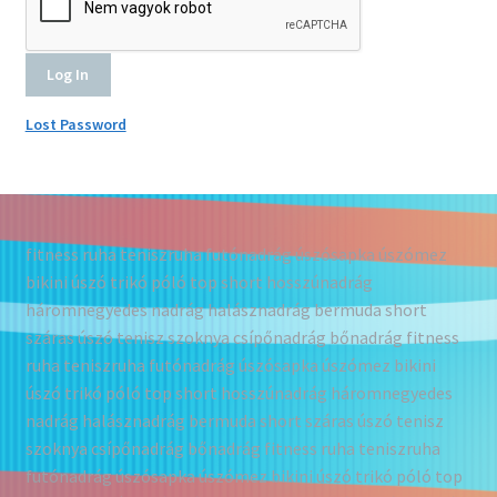
Lost Password
fitness ruha teniszruha futónadrág úszósapka úszómez
bikini úszó trikó póló top short hosszúnadrág
háromnegyedes nadrág halásznadrág bermuda short
száras úszó tenisz szoknya csípőnadrág bőnadrág fitness
ruha teniszruha futónadrág úszósapka úszómez bikini
úszó trikó póló top short hosszúnadrág háromnegyedes
nadrág halásznadrág bermuda short száras úszó tenisz
szoknya csípőnadrág bőnadrág fitness ruha teniszruha
futónadrág úszósapka úszómez bikini úszó trikó póló top