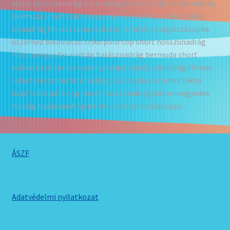
short hosszúnadrág háromnegyedes nadrág halásznadrág
bermuda short száras úszó tenisz szoknya csípőnadrág
bőnadrág fitness ruha teniszruha futónadrág úszósapka
úszómez bikini úszó trikó póló top short hosszúnadrág
háromnegyedes nadrág halásznadrág bermuda short
száras úszó tenisz szoknya csípőnadrág bőnadrág fitness
ruha teniszruha futónadrág úszósapka úszómez bikini
úszó trikó póló top short hosszúnadrág háromnegyedes
nadrág halásznadrág bermuda short száras úszó
ÁSZF
Adatvédelmi nyilatkozat