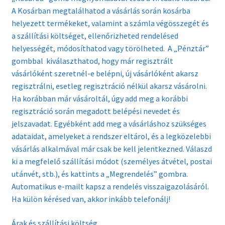
A Kosárban megtalálhatod a vásárlás során kosárba
helyezett termékeket, valamint a számla végösszegét és
Referenciáink
a szállítási költséget, ellenőrizheted rendelésed
helyességét, módosíthatod vagy törölheted. A „Pénztár”
Kapcsolat – Stamina Sportruházat
gombbal kiválaszthatod, hogy már regisztrált
vásárlóként szeretnél-e belépni, új vásárlóként akarsz
Kosár
regisztrálni, esetleg regisztráció nélkül akarsz vásárolni.
Ha korábban már vásároltál, úgy add meg a korábbi
regisztráció során megadott belépési nevedet és
jelszavadat. Egyébként add meg a vásárláshoz szükséges
adataidat, amelyeket a rendszer eltárol, és a legközelebbi
vásárlás alkalmával már csak be kell jelentkezned. Válaszd
ki a megfelelő szállítási módot (személyes átvétel, postai
utánvét, stb.), és kattints a „Megrendelés” gombra.
Automatikus e-mailt kapsz a rendelés visszaigazolásáról.
Ha külön kérésed van, akkor inkább telefonálj!
Árak és szállítási költség