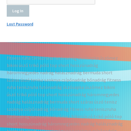
Lost Password
fitness ruha teniszruha futónadrág úszósapka úszómez
bikini úszó trikó póló top short hosszúnadrág
háromnegyedes nadrág halásznadrág bermuda short
száras úszó tenisz szoknya csípőnadrág bőnadrág fitness
ruha teniszruha futónadrág úszósapka úszómez bikini
úszó trikó póló top short hosszúnadrág háromnegyedes
nadrág halásznadrág bermuda short száras úszó tenisz
szoknya csípőnadrág bőnadrág fitness ruha teniszruha
futónadrág úszósapka úszómez bikini úszó trikó póló top
short hosszúnadrág háromnegyedes nadrág halásznadrág