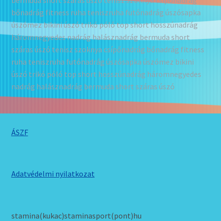
bermuda short száras úszó tenisz szoknya csípőnadrág
bőnadrág fitness ruha teniszruha futónadrág úszósapka
úszómez bikini úszó trikó póló top short hosszúnadrág
háromnegyedes nadrág halásznadrág bermuda short
száras úszó tenisz szoknya csípőnadrág bőnadrág fitness
ruha teniszruha futónadrág úszósapka úszómez bikini
úszó trikó póló top short hosszúnadrág háromnegyedes
nadrág halásznadrág bermuda short száras úszó
ÁSZF
Adatvédelmi nyilatkozat
stamina(kukac)staminasport(pont)hu