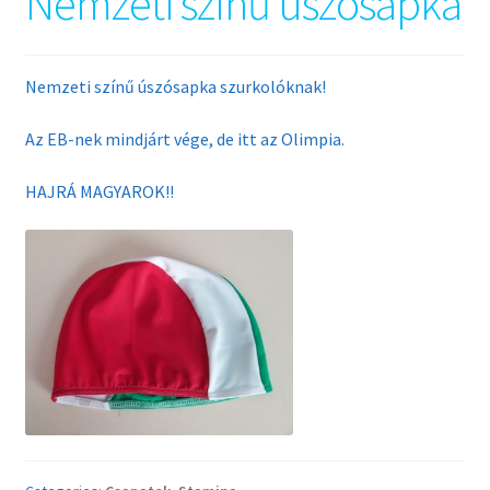
Nemzeti színű úszósapka
Nemzeti színű úszósapka szurkolóknak!
Az EB-nek mindjárt vége, de itt az Olimpia.
HAJRÁ MAGYAROK!!