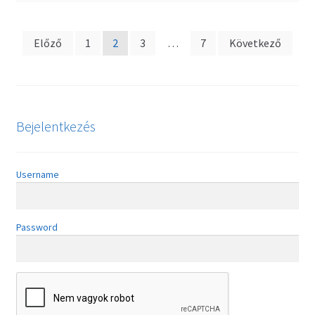
Bejegyzések
Előző
1
2
3
…
7
Következő
lapozása
Bejelentkezés
Username
Password